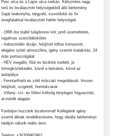
Perc utca és a Lajos utca sarkán. Kétszintes nagy
terű és leválasztott helyiségekből álló bérlemény.
Saját teakonyha, tárgyaló, vizesblokk és fix
üvegfalakkal leválasztott háttér helyiségek.
- 1998 óta stabil tulajdonosi kör, profi üzemeltetés,
rugalmas szerződéskötés
- Indusztriális dizájn, felújított loftos környezet,
elegáns üzleti atmoszféra, igény szerinti kialakítás, 24
órás portaszolgálat
- HÉV megálló, főút és bicikliút mellett, jó
tömegközlekedés, közel a belváros, közel az
autópálya
- Fenntartható és zöld műszaki megoldások, frissen
felújított, szigetelt, homlokzatok
- Villany- víz- és fűtési költség tényleges fogyasztás,
al-mérők alapján
Forduljon hozzánk bizalommal! Kollégáink igény
szerint állnak rendelkezésére, hogy ideális bérleményt
találjon nálunk reális áron.
Telefon: +36309962962