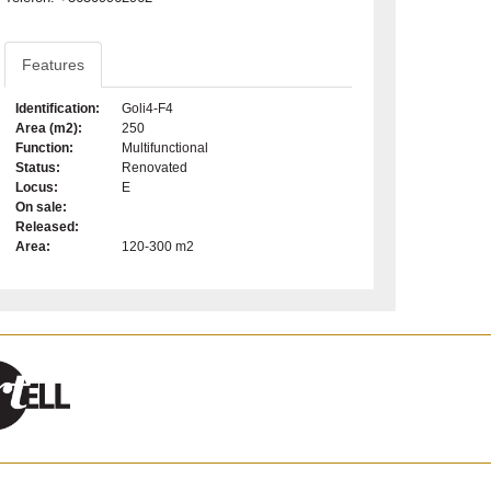
Features
Identification:
Goli4-F4
Area (m2):
250
Function:
Multifunctional
Status:
Renovated
Locus:
E
On sale:
Released:
Area:
120-300 m2