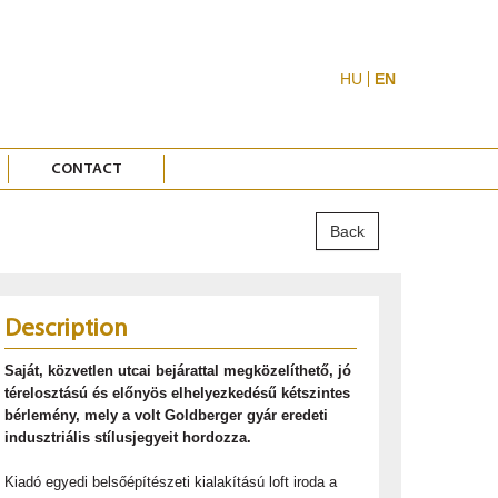
HU
EN
CONTACT
Back
Description
Saját, közvetlen utcai bejárattal megközelíthető, jó
térelosztású és előnyös elhelyezkedésű kétszintes
bérlemény, mely a volt Goldberger gyár eredeti
indusztriális stílusjegyeit hordozza.
Kiadó egyedi belsőépítészeti kialakítású loft iroda a