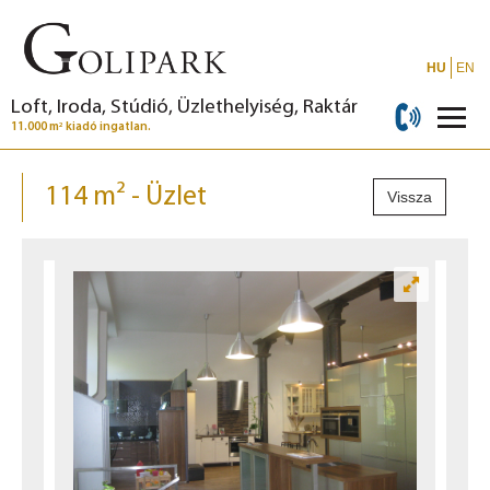
HU
EN
Loft, Iroda, Stúdió, Üzlethelyiség, Raktár
2
11.000 m
kiadó ingatlan.
114 m² - Üzlet
Vissza