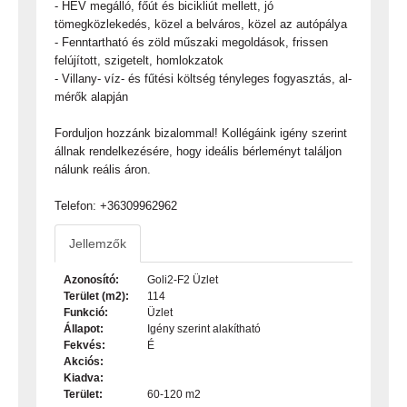
- HÉV megálló, főút és bicikliút mellett, jó
tömegközlekedés, közel a belváros, közel az autópálya
- Fenntartható és zöld műszaki megoldások, frissen
felújított, szigetelt, homlokzatok
- Villany- víz- és fűtési költség tényleges fogyasztás, al-
mérők alapján
Forduljon hozzánk bizalommal! Kollégáink igény szerint
állnak rendelkezésére, hogy ideális bérleményt találjon
nálunk reális áron.
Telefon: +36309962962
Jellemzők
Azonosító:
Goli2-F2 Üzlet
Terület (m2):
114
Funkció:
Üzlet
Állapot:
Igény szerint alakítható
Fekvés:
É
Akciós:
Kiadva:
Terület:
60-120 m2